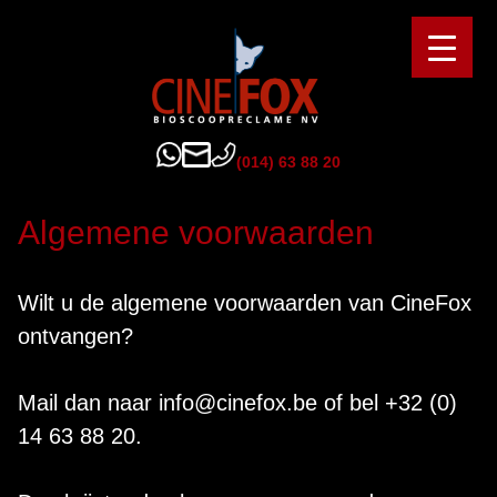
Spring
naar
de
inhoud
(0
14) 63 88 20
Algemene voorwaarden
Wilt u de algemene voorwaarden van CineFox
ontvangen?
Mail dan naar
info@cinefox.be
of bel
+32 (0)
14 63 88 20
.